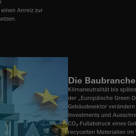
e
 einen Anreiz zur
etzen.
Die Baubranche
Klimaneutralität bis späte
der „Europäische Green D
Gebäudesektor verändern 
Investments und Ausschre
CO₂
-Fußabdruck eines Ge
recycelten Materialien im