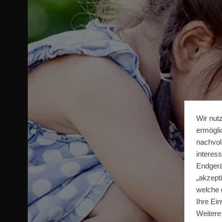
Wir nut
ermögli
nachvol
interes
Endgerä
„akzepti
welche 
Ihre Ein
Weitere