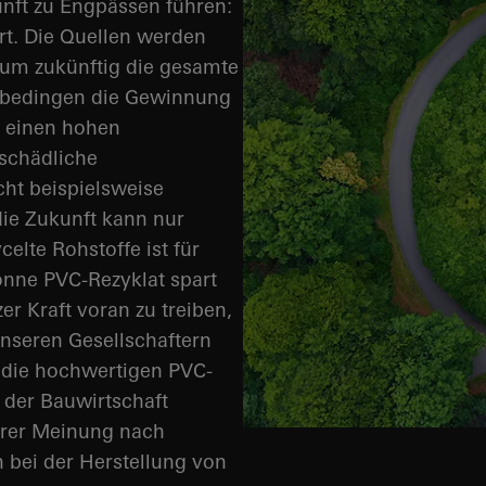
nft zu Engpässen führen:
rt. Die Quellen werden
 um zukünftig die gesamte
 bedingen die Gewinnung
 einen hohen
aschädliche
ht beispielsweise
die Zukunft kann nur
elte Rohstoffe ist für
nne PVC-Rezyklat spart
er Kraft voran zu treiben,
nseren Gesellschaftern
die hochwertigen PVC-
n der Bauwirtschaft
erer Meinung nach
 bei der Herstellung von